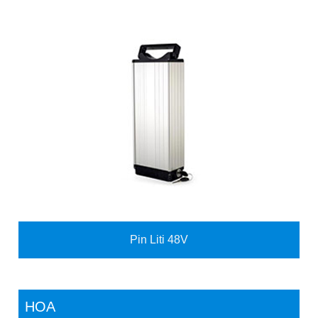
Pin Liti 48V
HOA