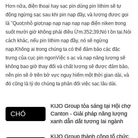
Hơn nữa, điện thoại hay sạc pin dùng pin lithim sẽ tự
động ngừng sạc sau khi pin nạp đầy, và lượng được gọi
là "Quot;nhỏ giọt;nạp nạp nạp nạp nạp điện niken trong
suốt mười giờ không phải điều Ừm.352;39;Nó t ồn tại.Nói
cách khác, nếu pin lithim nạp đầy, nó sẽ ngừng
nạp.Không ai trong chúng ta có thể đảm bảo các đặc
trưng của cục pin ngonViệc s ạc và nạp năng lượng sẽ
không bao giờ thay đổi và chất lượng sẽ được đảm bảo,
nên pin sẽ ở trên bờ vực nguy hiểm một thời gian dài, và
đó cũng là lý do chúng ta phản đối việc sạc lâu dài.
KIJO Group tỏa sáng tại Hội chợ
CHÓ
Canton - Giải pháp năng lượng
xanh dẫn dắt tương lai ngành
KIJO Group thành công tổ chức