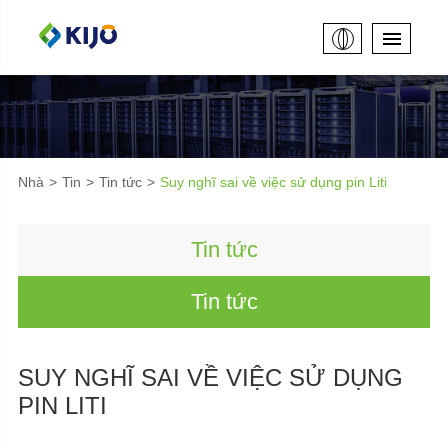
Nhà
Tin
Tin tức
Suy nghĩ sai về việc sử dụng pin Liti
Tin tức
Tin tức
SUY NGHĨ SAI VỀ VIỆC SỬ DỤNG
PIN LITI