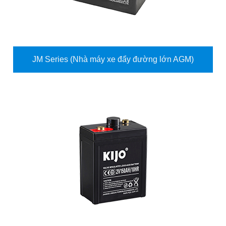
JM Series (Nhà máy xe đẩy đường lớn AGM)