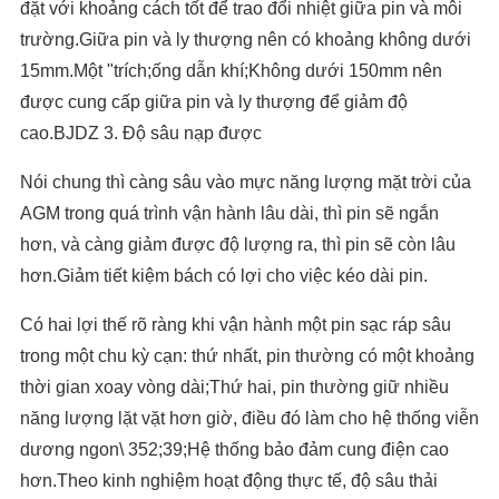
đặt với khoảng cách tốt để trao đổi nhiệt giữa pin và môi
trường.Giữa pin và ly thượng nên có khoảng không dưới
15mm.Một "trích;ống dẫn khí;Không dưới 150mm nên
được cung cấp giữa pin và ly thượng để giảm độ
cao.BJDZ 3. Độ sâu nạp được
Nói chung thì càng sâu vào mực năng lượng mặt trời của
AGM trong quá trình vận hành lâu dài, thì pin sẽ ngắn
hơn, và càng giảm được độ lượng ra, thì pin sẽ còn lâu
hơn.Giảm tiết kiệm bách có lợi cho việc kéo dài pin.
Có hai lợi thế rõ ràng khi vận hành một pin sạc ráp sâu
trong một chu kỳ cạn: thứ nhất, pin thường có một khoảng
thời gian xoay vòng dài;Thứ hai, pin thường giữ nhiều
năng lượng lặt vặt hơn giờ, điều đó làm cho hệ thống viễn
dương ngon\ 352;39;Hệ thống bảo đảm cung điện cao
hơn.Theo kinh nghiệm hoạt động thực tế, độ sâu thải