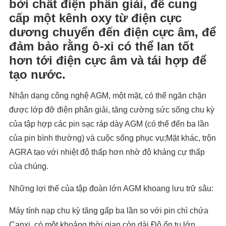
bởi chất điện phân giải, để cung
cấp một kênh oxy từ điện cực
dương chuyển đến điện cực âm, để
đảm bảo rằng ô-xi có thể lan tốt
hơn tới điện cực âm và tái hợp để
tạo nước.
Nhận dạng công nghệ AGM, một mặt, có thể ngăn chặn
được lớp đỡ điện phân giải, tăng cường sức sống chu kỳ
của tập hợp các pin sạc ráp dày AGM (có thể đến ba lần
của pin bình thường) và cuộc sống phục vụ;Mặt khác, trộn
AGRA tạo với nhiệt độ thấp hơn nhờ độ kháng cự thấp
của chúng.
Những lợi thế của tập đoàn lớn AGM khoang lưu trữ sâu:
Máy tính nạp chu kỳ tăng gấp ba lần so với pin chì chứa
Canxi, có một khoảng thời gian còn dài.Độ ổn tụ lớn