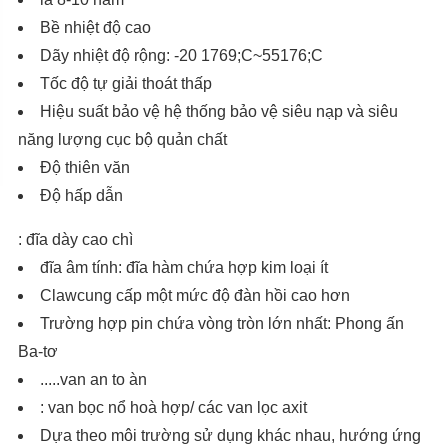
Bề nhiệt độ cao
Dãy nhiệt độ rộng: -20 1769;C~55176;C
Tốc độ tự giải thoát thấp
Hiệu suất bảo vệ hệ thống bảo vệ siêu nạp và siêu
năng lượng cục bộ quản chất
Độ thiên văn
Độ hấp dẫn
: đĩa dày cao chì
đĩa âm tính: đĩa hàm chứa hợp kim loại ít
Clawcung cấp một mức độ đàn hồi cao hơn
Trường hợp pin chứa vòng tròn lớn nhất: Phong ấn
Ba-tơ
.....van an to àn
: van bọc nổ hoà hợp/ các van lọc axit
Dựa theo môi trường sử dụng khác nhau, hướng ứng