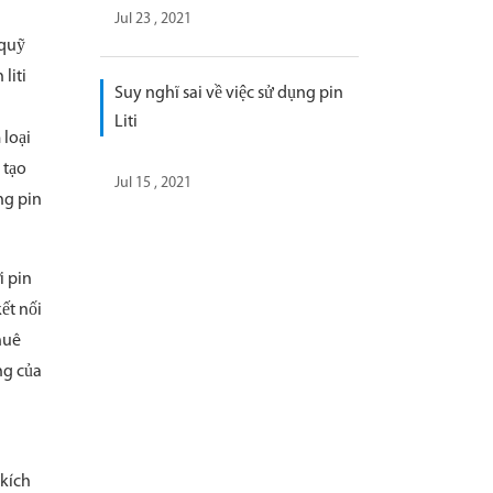
Jul 23 , 2021
 quỹ
liti
Suy nghĩ sai về việc sử dụng pin
Liti
 loại
 tạo
Jul 15 , 2021
ng pin
i pin
ết nối
huê
ng của
 kích