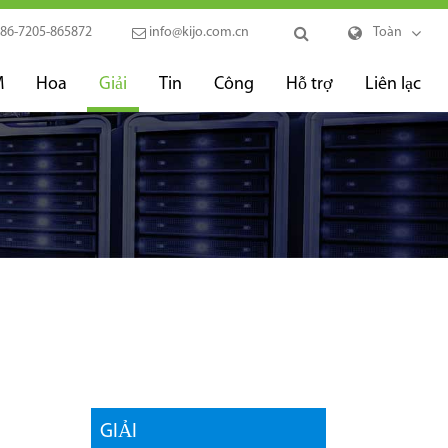
86-7205-865872
info@kijo.com.cn
Toàn
M
Hoa
Giải
Tin
Công
Hỗ trợ
Liên lạc
GIẢI