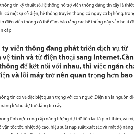
hông tin kỹ thuật số.Hệ thống hỗ trợ viễn thông đáng tin cậy là thiết
i có một sự cố điện, hệ thống truyền thông có nguy cơ bị hỏng.Tron
in điện viễn thông có thể đảm bảo rằng các hệ thống này vẫn hoạt 
in cáp
 ty viễn thông đang phát triển dịch vụ từ
 vệ tinh và từ điện thoại sang Internet.Cà
thông để kết nối với nhau, thì việc ngăn ch
iện và lỗi máy trở nên quan trọng hơn bao
 thông tin có vẻ đặc biệt quan trọng với con người.Điện tín là nguồn đ
năng lượng dự trữ đáng tin cậy.
rong lĩnh vực cung cấp năng lượng dự trữ liên lạc là pin lithim, và m
 vận tốc tốt, nhiệt độ cao, hiệu suất nạp suất xuất sắc và mật độ năng