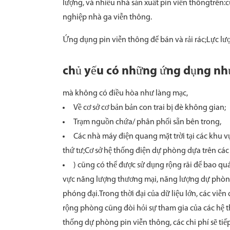
lượng, và nhiều nhà sản xuất pin viễn thôngtrên
nghiệp nhà ga viễn thông.
Ứng dụng pin viễn thông để bán và rải rác;Lực lượ
chủ yếu có những ứng dụng nh
mà không có điều hòa như làng mạc,
Về cơ sở cơ bản bản con trai bị đè không gian;
Trạm nguồn chứa/ phân phối sẵn bên trong,
Các nhà máy điện quang mặt trời tại các khu 
thứ tư;Cơ sở hệ thống điện dự phòng dựa trên các
) cũng có thể được sử dụng rộng rãi để bao quá
vực năng lượng thương mại, năng lượng dự phòng 
phóng đại.Trong thời đại của dữ liệu lớn, các vi
rộng phòng cũng đòi hỏi sự tham gia của các hệ th
thống dự phòng pin viễn thông, các chi phí sẽ tiế