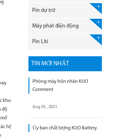
ng
Pin dự trữ
Máy phát điện động
Pin Liti
TIN MỚI NHẤT
Phòng máy hôn nhân KIJO
 hay
Comment
ác khu
Aug 05 , 2021
à độ
m mở
các hệ
Ủy ban chất lượng KIJO Battery.
y