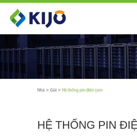
Nhà
Giải
Hệ thống pin điện com
HỆ THỐNG PIN ĐI