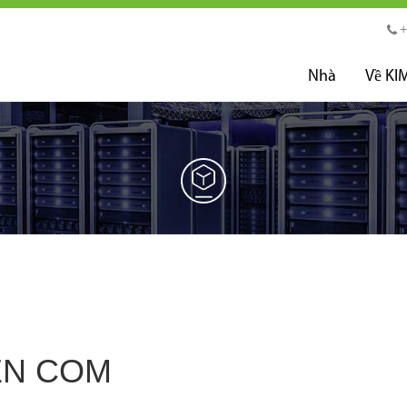
+
Nhà
Về KI
ỆN COM