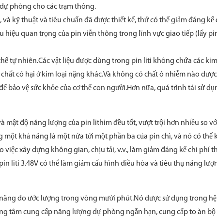
 dự phòng cho các trạm thông.
, và kỹ thuật và tiêu chuẩn đã được thiết kế, thứ có thể giảm đáng kể
ẩu hiệu quan trọng của pin viễn thông trong lĩnh vực giao tiếp (lấy pin 
thế tự nhiên.Các vật liệu được dùng trong pin liti không chứa các kim
chất có hại ở kim loại nặng khác.Và không có chất ô nhiễm nào được
i, để bảo vệ sức khỏe của cơ thể con người.Hơn nữa, quá trình tái sử dụ
và mật độ năng lượng của pin lithim đều tốt, vượt trội hơn nhiều so vớ
ùng một khả năng là một nửa tới một phần ba của pin chì, và nó có thể k
 việc xây dựng không gian, chịu tải, v.v., làm giảm đáng kể chi phí t
in liti 3.48V có thể làm giảm cấu hình điều hòa và tiêu thụ năng lượ
hả năng đo ước lượng trong vòng mười phút.Nó được sử dụng trong hệ
ung tâm cung cấp năng lượng dự phòng ngắn hạn, cung cấp to àn bộ