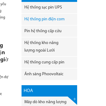
 yếu
Hệ thống sạc pin UPS
g
động
Hệ thống pin điện com
Pin hệ thống cấp cứu
Hệ thống kho năng
ng
lượng ngoài Lưới
ặn
 giờ
Hệ thống cung cấp pin
Ánh sáng Phoovoltaic
iện dự
HOA
ột
Máy dò kho năng lượng