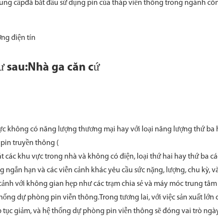
:cung cấpđã bắt đầu sử dụng pin của tháp viễn thông trong ngành cô
ng điện tín
ư sau:Nhà ga căn cứ
vực không có năng lượng thương mại hay với loại năng lượng thứ ba
 pin truyền thông (
t các khu vực trong nhà và không có điện, loại thứ hai hay thứ ba c
ngắn hạn và các viễn cảnh khác yêu cầu sức nặng, lượng, chu kỳ, v
ễn cảnh với không gian hẹp như các trạm chia sẻ và máy móc trung tâ
ống dự phòng pin viễn thông.Trong tương lai, với việc sản xuất lớn 
p tục giảm, và hệ thống dự phòng pin viễn thông sẽ đóng vai trò ngà