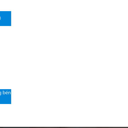
)
g bén