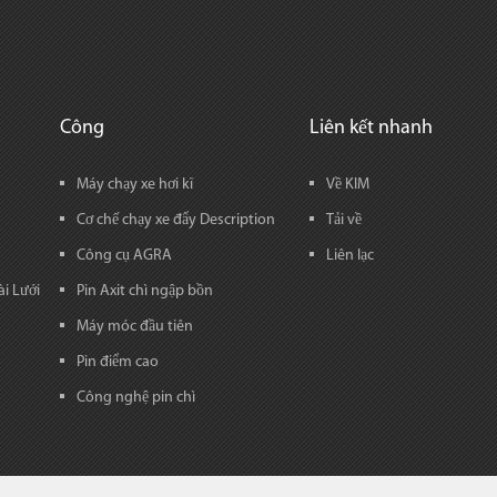
Công
Liên kết nhanh
Máy chạy xe hơi kĩ
Về KIM
Cơ chế chạy xe đẩy Description
Tải về
Công cụ AGRA
Liên lạc
i Lưới
Pin Axit chì ngập bồn
Máy móc đầu tiên
Pin điểm cao
Công nghệ pin chì