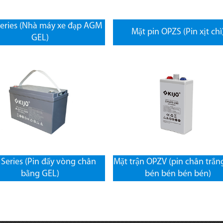
eries (Nhà máy xe đạp AGM
Mặt pin OPZS (Pin xịt chì
GEL)
Series (Pin đẩy vòng chân
Mặt trận OPZV (pin chân trắn
bằng GEL)
bén bén bén bén)