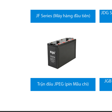
JDG S
JF Series (Máy hàng đầu tiên)
JGB 
Trận đấu JPEG (pin Mẫu chì)