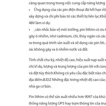
càng quan trọng trong việc cung cấp năng lượng
Ứng dụng của các pin điện thoại đã hết hạn rồi
xây dựng và chi phí bảo trì các thiết bị liên lạc.Kh
48V làm ví dụ:
, cân nhắc bảo vệ môi trường, pin lithim có ưu 
gây ô nhiễm, như cadmium, chì, thủy ngân và các 
ra trong quá trình sản xuất và sử dụng các pin lit
rác không gây ra ô nhiễm nước và đất.
Tính chất chu kỳ, nhiệt độ cao, hiệu suất nạp suất 
chì.Ví dụ, lượng và trọng lượng của pin liti với c
và đặt tùy thích.Không có yêu cầu đặc biệt nào cho
địa điểm.BJDZ Những đặc trưng nhiệt độ cao của p
nhà ga cơ bản.
Pin lithim có thể sản xuất nhiều hơn 9097 của k
thống năng lượng UPS hay trạm thông tin của tr