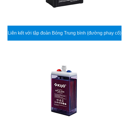
Liên kết với tập đoàn Bóng Trung bình (đường phay cổ)