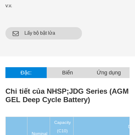
v.v.
Lấy bộ bật lửa
Đặc:
Biến
Ứng dụng
Chi tiết
của NHSP;JDG Series (AGM
GEL Deep Cycle Battery)
Capacity
Dim
(C10)
Nominal