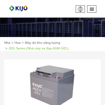
Nhà
Hoa
Máy dò kho năng lượng
JDG Series (Nhà máy xe đạp AGM GEL)