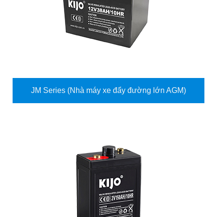
JM Series (Nhà máy xe đẩy đường lớn AGM)