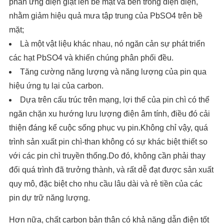
phản ứng điện giật lên bề mặt và bên trong điện điện,
nhằm giảm hiệu quả mưa tập trung của PbSO4 trên bề
mặt;
Là một vật liệu khác nhau, nó ngăn cản sự phát triển
các hạt PbSO4 và khiến chúng phân phối đều.
Tăng cường năng lượng và năng lượng của pin qua
hiệu ứng tụ lại của carbon.
Dựa trên cấu trúc trên mạng, lợi thế của pin chì có thể
ngăn chặn xu hướng lưu lượng điện âm tính, điều đó cải
thiện đáng kể cuộc sống phục vụ pin.Không chỉ vậy, quá
trình sản xuất pin chì-than không có sự khác biệt thiết so
với các pin chì truyền thống.Do đó, không cần phải thay
đổi quá trình đã trưởng thành, và rất dễ đạt được sản xuất
quy mô, đặc biệt cho nhu cầu lâu dài và rẻ tiền của các
pin dự trữ năng lượng.
Hơn nữa, chất carbon bản thân có khả năng dẫn điện tốt