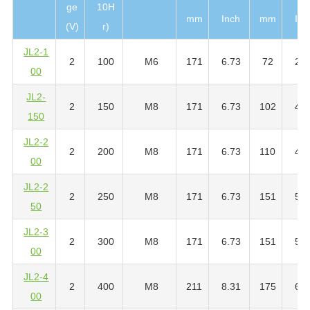
ge
10H
mm
Inch
mm
Inc
(V)
r)
JL2-1
2
100
M6
171
6.73
72
2.8
00
JL2-
2
150
M8
171
6.73
102
4.0
150
JL2-2
2
200
M8
171
6.73
110
4.3
00
JL2-2
2
250
M8
171
6.73
151
5.9
50
JL2-3
2
300
M8
171
6.73
151
5.9
00
JL2-4
2
400
M8
211
8.31
175
6.8
00