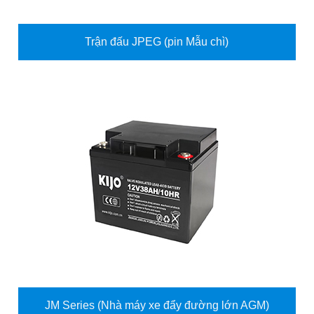
Trận đấu JPEG (pin Mẫu chì)
JM Series (Nhà máy xe đẩy đường lớn AGM)