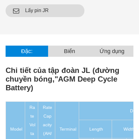
Lấy pin JR
Đặc:
Biến
Ứng dụng
Chi tiết
của tập đoàn JL (đường
chuyền bóng,"AGM Deep Cycle
Battery)
Ra
Rate
Dim
te
Cap
Vol
acity
Model
Terminal
Length
Width
ta
(AH/