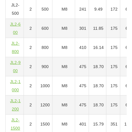
JL2-
2
500
M8
241
9.49
172
6.7
500
JL2-6
2
600
M8
301
11.85
175
6.8
00
JL2-
2
800
M8
410
16.14
175
6.8
800
JL2-9
2
900
M8
475
18.70
175
6.8
00
JL2-1
2
1000
M8
475
18.70
175
6.8
000
JL2-1
2
1200
M8
475
18.70
175
6.8
200
JL2-
2
1500
M8
401
15.79
351
13.
1500