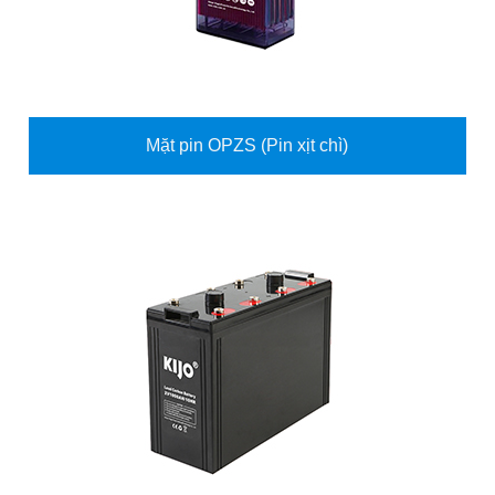
Mặt pin OPZS (Pin xịt chì)