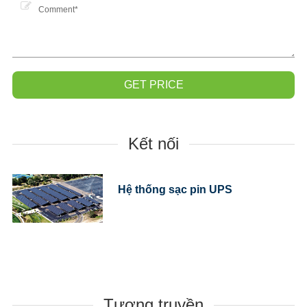
hành lâu đời
Độ giải thoát tự giải quyết.≤ 3=* cho tháng
GET PRICE
Kết nối
Hệ thống sạc pin UPS
Tương truyền