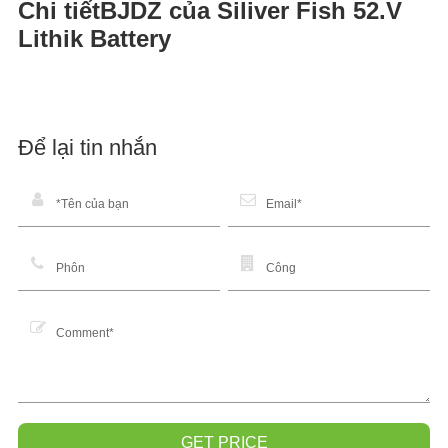
Chi tiếtBJDZ của Siliver Fish 52.V
Lithik Battery
Biến trưng của Siliver Fish 52.V Liti
Để lại tin nhắn
Battery.
GET PRICE