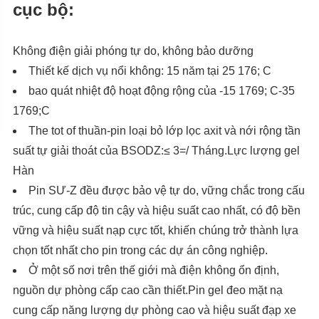
cục bộ:
Không điện giải phóng tự do, không bảo dưỡng
Thiết kế dịch vụ nổi không: 15 năm tại 25 176; C
bao quát nhiệt độ hoạt động rộng của -15 1769; C-35
1769;C
The tot of thuần-pin loại bỏ lớp lọc axit và nới rộng tần
suất tự giải thoát của BSODZ:≤ 3=/ Tháng.Lực lượng gel
Hàn
Pin SƯ-Z đều được bảo vệ tự do, vững chắc trong cấu
trúc, cung cấp độ tin cậy và hiệu suất cao nhất, có độ bền
vững và hiệu suất nạp cực tốt, khiến chúng trở thành lựa
chọn tốt nhất cho pin trong các dự án công nghiệp.
Ở một số nơi trên thế giới mà điện không ổn định,
nguồn dự phòng cấp cao cần thiết.Pin gel đeo mặt nạ
cung cấp năng lượng dự phòng cao và hiệu suất đạp xe