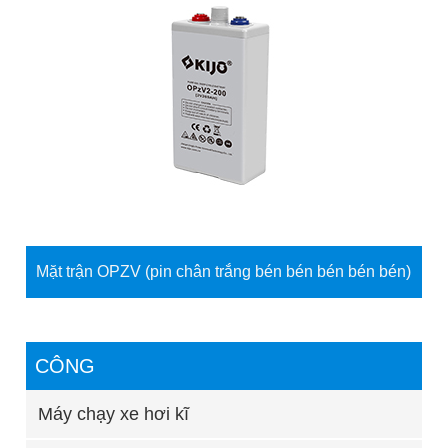
Mặt trận OPZV (pin chân trắng bén bén bén bén bén)
CÔNG
Máy chạy xe hơi kĩ