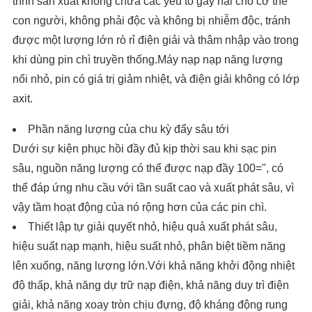
trình sản xuất không chứa các yếu tố gây hại cho cơ thể
con người, không phải độc và không bị nhiễm độc, tránh
được một lượng lớn rò rỉ điện giải và thâm nhập vào trong
khi dùng pin chì truyền thống.Máy nạp nạp năng lượng
nổi nhỏ, pin có giá trị giảm nhiệt, và điện giải không có lớp
axit.
Phần năng lượng của chu kỳ đẩy sâu tới
Dưới sự kiện phục hồi đầy đủ kịp thời sau khi sạc pin
sâu, nguồn năng lượng có thể được nạp đầy 100=", có
thể đáp ứng nhu cầu với tần suất cao và xuất phát sâu, vì
vậy tầm hoạt động của nó rộng hơn của các pin chì.
Thiết lập tự giải quyết nhỏ, hiệu quả xuất phát sâu,
hiệu suất nạp mạnh, hiệu suất nhỏ, phân biệt tiềm năng
lên xuống, năng lượng lớn.Với khả năng khởi động nhiệt
độ thấp, khả năng dự trữ nạp điện, khả năng duy trì điện
giải, khả năng xoay tròn chịu đựng, độ kháng động rung