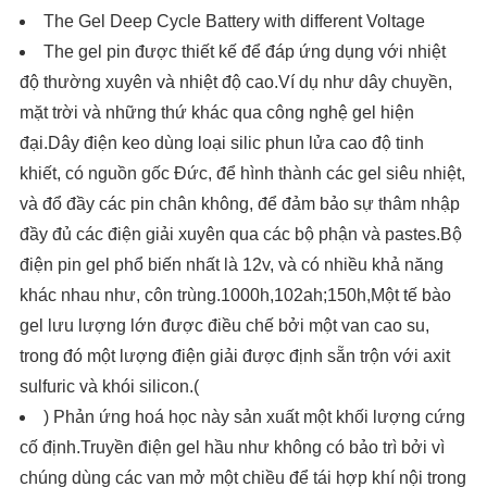
The Gel Deep Cycle Battery with different Voltage
The gel pin được thiết kế để đáp ứng dụng với nhiệt
độ thường xuyên và nhiệt độ cao.Ví dụ như dây chuyền,
mặt trời và những thứ khác qua công nghệ gel hiện
đại.Dây điện keo dùng loại silic phun lửa cao độ tinh
khiết, có nguồn gốc Đức, để hình thành các gel siêu nhiệt,
và đổ đầy các pin chân không, để đảm bảo sự thâm nhập
đầy đủ các điện giải xuyên qua các bộ phận và pastes.Bộ
điện pin gel phổ biến nhất là 12v, và có nhiều khả năng
khác nhau như, côn trùng.1000h,102ah;150h,Một tế bào
gel lưu lượng lớn được điều chế bởi một van cao su,
trong đó một lượng điện giải được định sẵn trộn với axit
sulfuric và khói silicon.(
) Phản ứng hoá học này sản xuất một khối lượng cứng
cố định.Truyền điện gel hầu như không có bảo trì bởi vì
chúng dùng các van mở một chiều để tái hợp khí nội trong