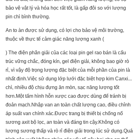
bảo vệ vật lý và hóa học rất tốt, là gấp đôi so với lượng
pin chì bình thường.
An to àn được sử dụng, có lợi cho bảo vệ môi trường,
thuộc về thực tế cảm giác năng lượng xanh (
) The điện phân giải của các loại pin gel rao bán là cấu
trúc vững chắc, đóng kín, gel điện giải, không bao giờ rò
rỉ, vì vậy độ trọng lượng đặc biệt của mỗi phần của pin là
nhất định.Việc sử dụng lớp lưới đặc biệt hợp kim Canxi...
chì, nhiều độ chịu đựng ăn mòn, sạc năng lượng tốt
hơn.Một tấm hình hỗn xược cao được dùng để tránh bị
đoản mạch.Nhập van an toàn chất lượng cao, điều chỉnh
áp suất van chính xác.Được trang bị thiết bị chống nổ
sương axit bộ lọc, an toàn và đáng tin cậy.Không có
lượng sương thấp và rò rỉ điện giải trong lúc sử dụng.Quá