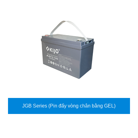
JGB Series (Pin đẩy vòng chân bằng GEL)